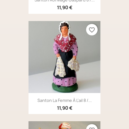
11,90 €
favorite_border
Santon La Femme À L'ail 8 /...
11,90 €