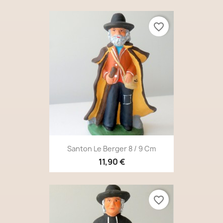
favorite_border
Santon Le Berger 8 / 9 Cm
11,90 €
favorite_border