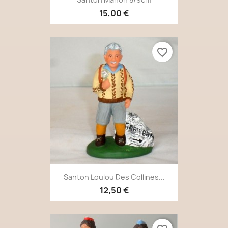
15,00 €
favorite_border
Santon Loulou Des Collines...
12,50 €