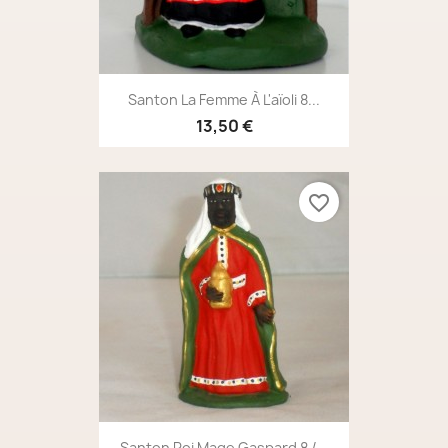
Santon La Femme À L'aïoli 8...
13,50 €
favorite_border
Santon Roi Mage Gaspard 8 /...