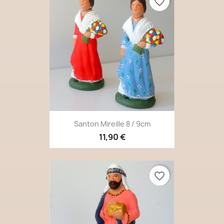
favorite_border
Santon Mireille 8 / 9cm
11,90 €
favorite_border