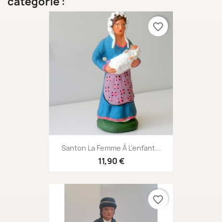
catégorie :
favorite_border
Santon La Femme À L'enfant...
11,90 €
favorite_border