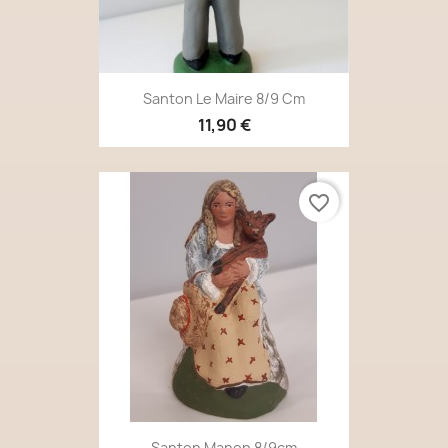
Santon Le Maire 8/9 Cm
11,90 €
favorite_border
Santon Manon 8/9cm