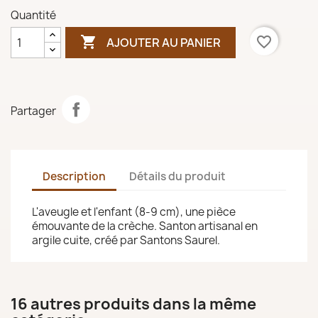
Quantité

favorite_border
AJOUTER AU PANIER
Partager
Description
Détails du produit
L'aveugle et l'enfant (8-9 cm), une pièce
émouvante de la crèche. Santon artisanal en
argile cuite, créé par Santons Saurel.
16 autres produits dans la même