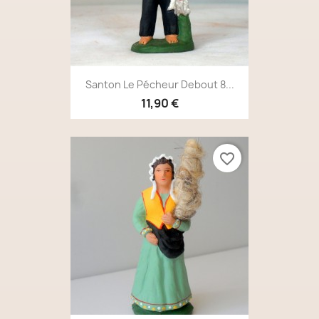
Santon Le Pécheur Debout 8...
11,90 €
favorite_border