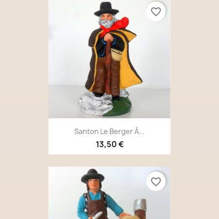
favorite_border
Santon Le Berger À...
13,50 €
favorite_border