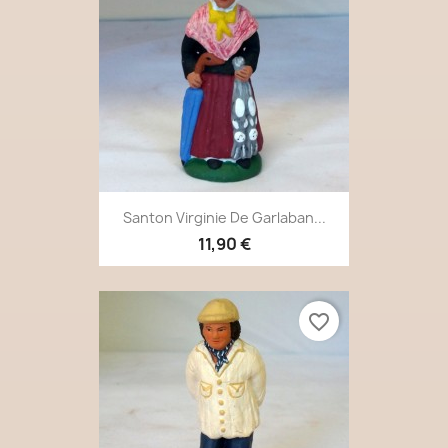
Santon Virginie De Garlaban...
11,90 €
favorite_border