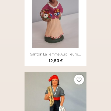
Santon La Femme Aux Fleurs...
12,50 €
favorite_border