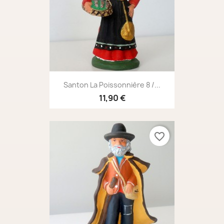
Santon La Poissonnière 8 /...
11,90 €
favorite_border