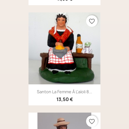
favorite_border
Santon La Femme À L'aïoli 8...
13,50 €
favorite_border