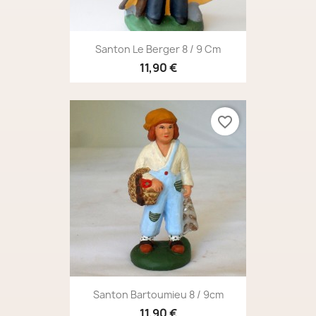
Santon Le Berger 8 / 9 Cm
11,90 €
favorite_border
Santon Bartoumieu 8 / 9cm
11,90 €