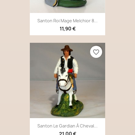
Santon Roi Mage Melchior 8...
11,90 €
favorite_border
Santon Le Gardian À Cheval...
21,00 €