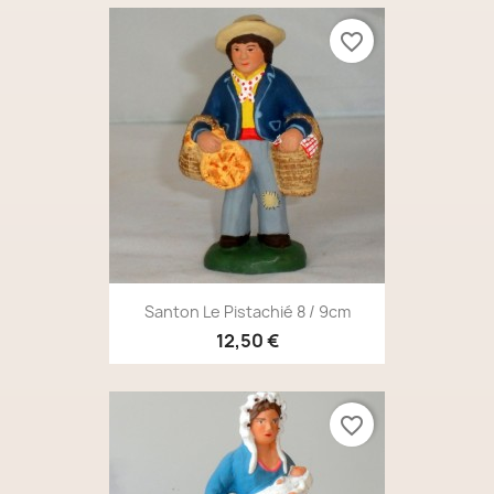
favorite_border
Santon Le Pistachié 8 / 9cm
12,50 €
favorite_border