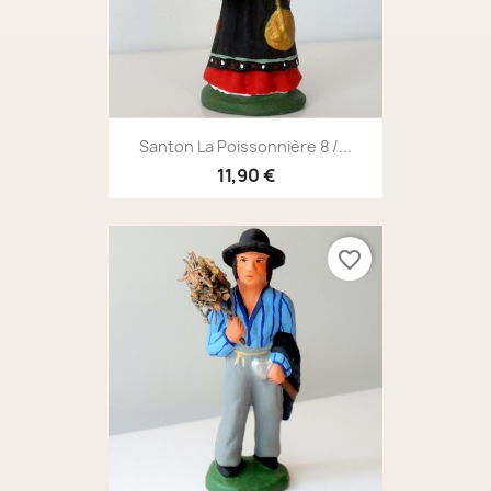
Santon La Poissonnière 8 /...
11,90 €
favorite_border