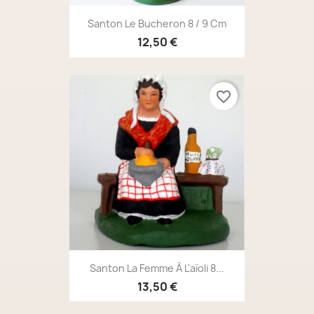
Santon Le Bucheron 8 / 9 Cm
12,50 €
favorite_border
Santon La Femme À L'aïoli 8...
13,50 €