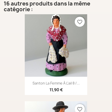
16 autres produits dans la même
catégorie :
favorite_border
Santon La Femme À L'ail 8 /...
11,90 €
favorite_border