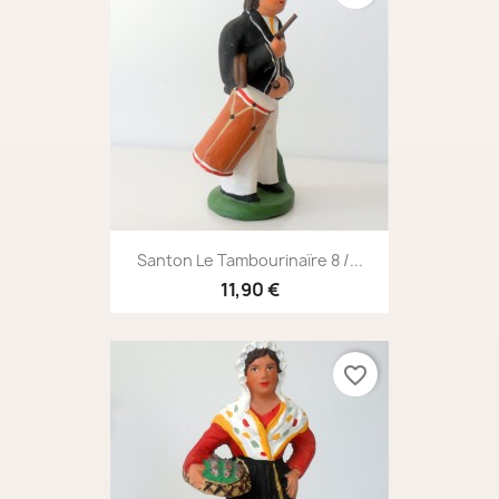
Santon Le Tambourinaïre 8 /...
11,90 €
favorite_border