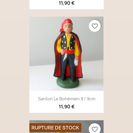
11,90 €
favorite_border
Santon Le Bohémien 8 / 9cm
11,90 €
RUPTURE DE STOCK
favorite_border