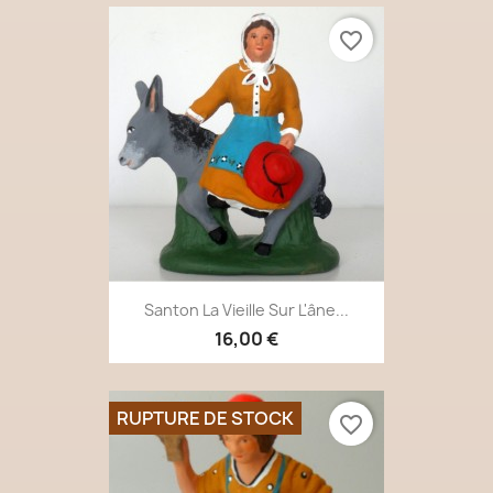
favorite_border
Santon La Vieille Sur L'âne...
16,00 €
RUPTURE DE STOCK
favorite_border