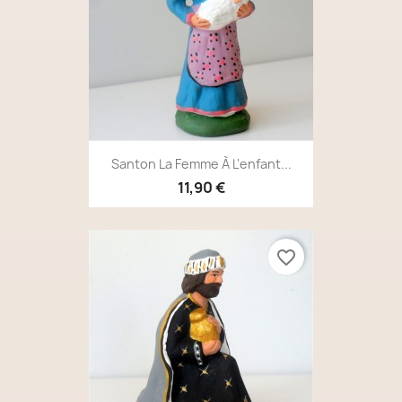
Santon La Femme À L'enfant...
11,90 €
favorite_border