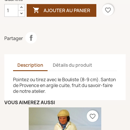

favorite_border
AJOUTER AU PANIER
Partager
Description
Détails du produit
Pointez ou tirez avec le Bouliste (8-9 cm). Santon
de Provence en argile cuite, fruit du savoir-faire
de notre atelier.
VOUS AIMEREZ AUSSI
favorite_border