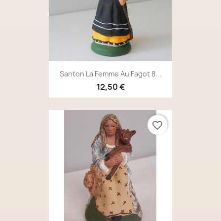
Santon La Femme Au Fagot 8...
12,50 €
favorite_border