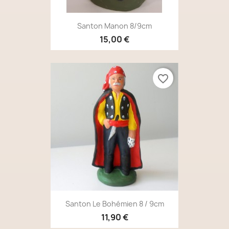
Santon Manon 8/9cm
15,00 €
favorite_border
Santon Le Bohémien 8 / 9cm
11,90 €