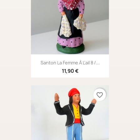
Santon La Femme À L'ail 8 /...
11,90 €
favorite_border