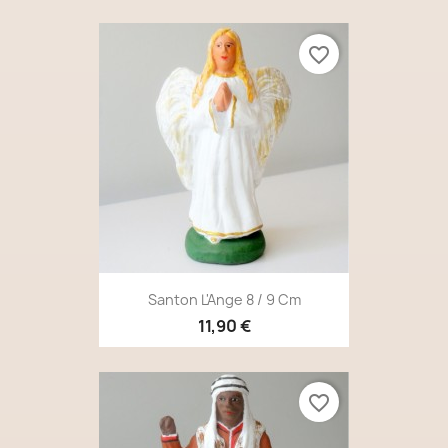
favorite_border
Santon L'Ange 8 / 9 Cm
11,90 €
favorite_border