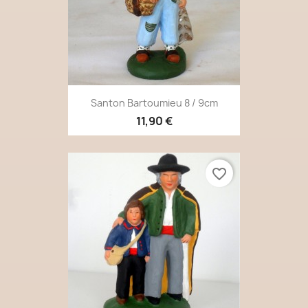
Santon Bartoumieu 8 / 9cm
11,90 €
favorite_border