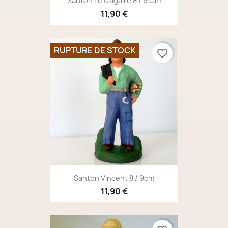
Santon Le Cagaïre 8 / 9 Cm
11,90 €
RUPTURE DE STOCK
favorite_border
Santon Vincent 8 / 9cm
11,90 €