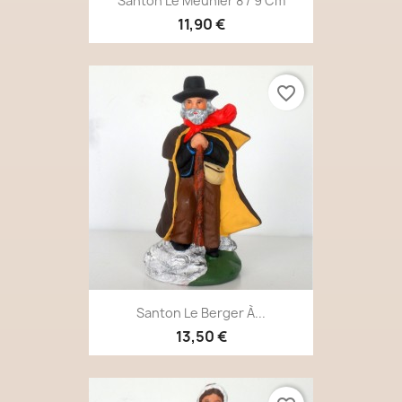
Santon Le Meunier 8 / 9 Cm
11,90 €
favorite_border
Santon Le Berger À...
13,50 €