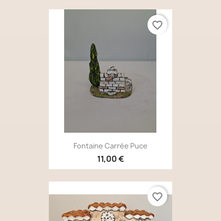
favorite_border
Fontaine Carrée Puce
11,00 €
favorite_border