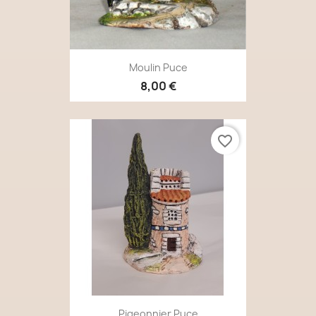
Moulin Puce
8,00 €
favorite_border
Pigeonnier Puce