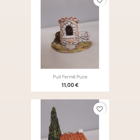
favorite_border
Puit Fermé Puce
11,00 €
favorite_border