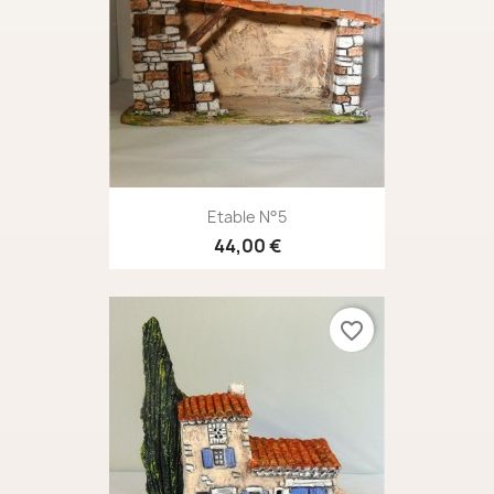
Etable N°5
44,00 €
favorite_border