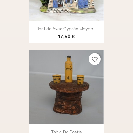
Bastide Avec Cyprès Moyen...
17,50 €
favorite_border
Table De Pastis