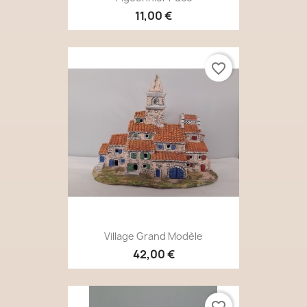
11,00 €
favorite_border
Village Grand Modèle
42,00 €