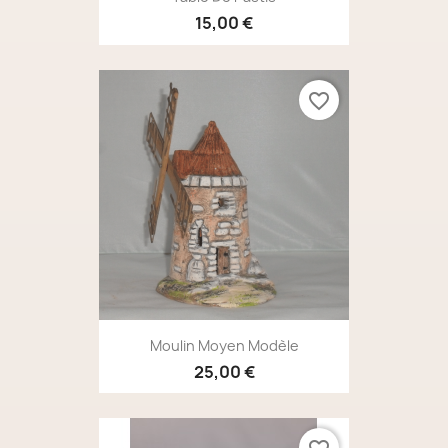
15,00 €
favorite_border
Moulin Moyen Modèle
25,00 €