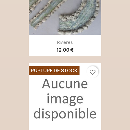
Rivières
12,00 €
RUPTURE DE STOCK
favorite_border