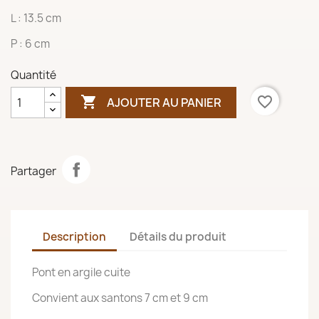
L : 13.5 cm
P : 6 cm
Quantité

favorite_border
AJOUTER AU PANIER
Partager
Description
Détails du produit
Pont en argile cuite
Convient aux santons 7 cm et 9 cm