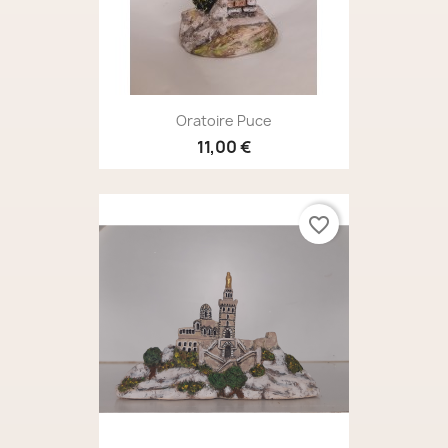
Oratoire Puce
11,00 €
favorite_border