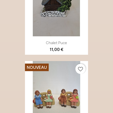
Chalet Puce
11,00 €
NOUVEAU
favorite_border