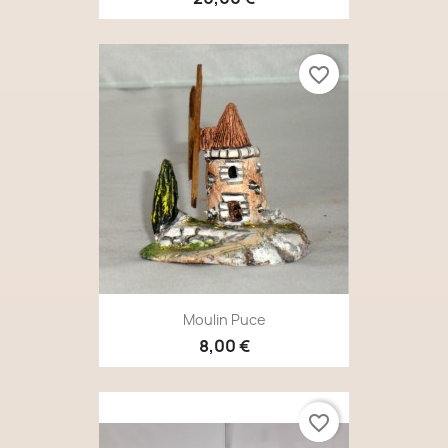
favorite_border
Moulin Puce
8,00 €
favorite_border