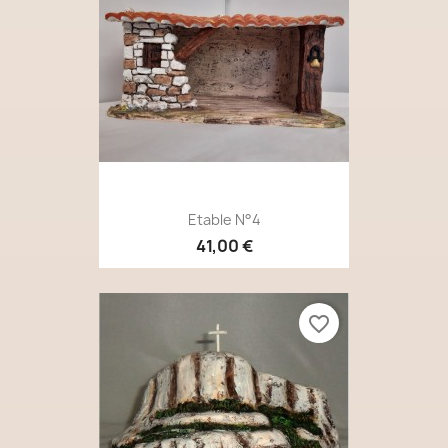
Etable N°4
41,00 €
favorite_border