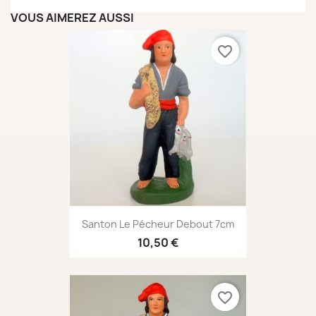
VOUS AIMEREZ AUSSI
favorite_border
Santon Le Pécheur Debout 7cm
10,50 €
favorite_border