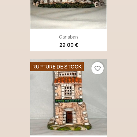
Garlaban
29,00 €
RUPTURE DE STOCK
favorite_border