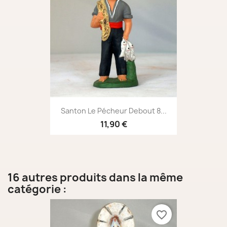
Santon Le Pécheur Debout 8...
11,90 €
16 autres produits dans la même
catégorie :
favorite_border