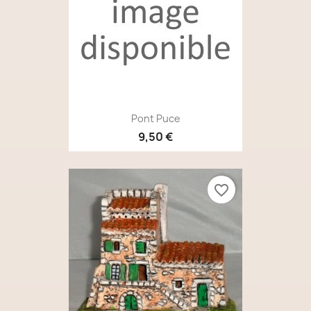
Pont Puce
9,50 €
favorite_border