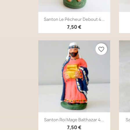
Aperçu rapide

Santon Le Pécheur Debout 4...
7,50 €
favorite_border
Aperçu rapide

Santon Roi Mage Balthazar 4...
Sa
7,50 €