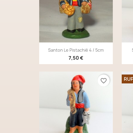
Aperçu rapide

Santon Le Pistachié 4 / 5cm
7,50 €
RUP
favorite_border