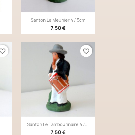
Aperçu rapide

Santon Le Meunier 4 / 5cm
7,50 €
vorite_border
favorite_border
Aperçu rapide

Santon Le Tambourinaïre 4 /...
7,50 €