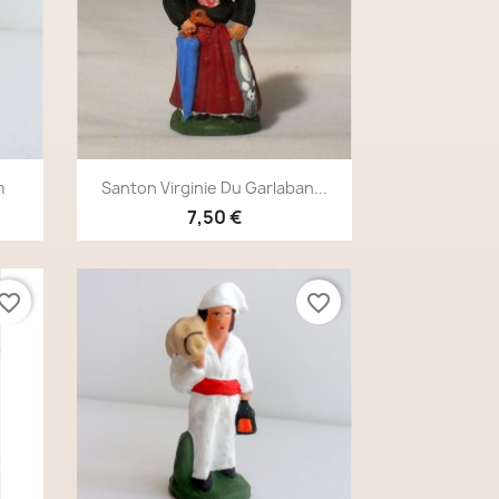
Aperçu rapide

m
Santon Virginie Du Garlaban...
7,50 €
vorite_border
favorite_border