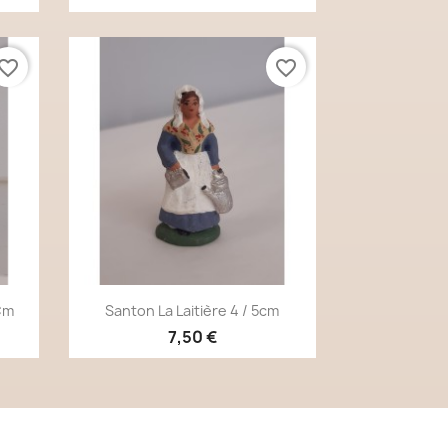
vorite_border
favorite_border
Aperçu rapide

Cm
Santon La Laitière 4 / 5cm
7,50 €