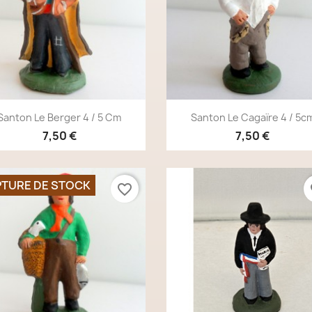
Aperçu rapide
Aperçu rapide


Santon Le Berger 4 / 5 Cm
Santon Le Cagaïre 4 / 5c
7,50 €
7,50 €
TURE DE STOCK
favorite_border
fa