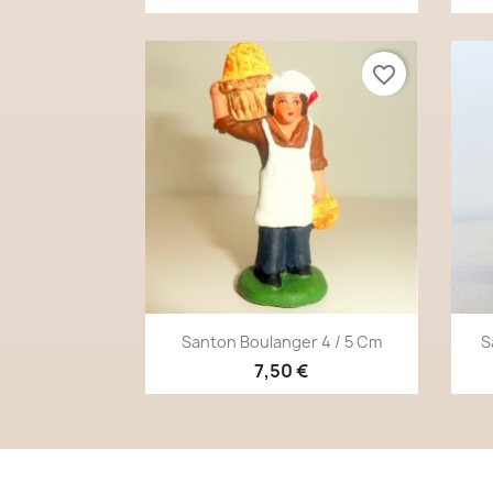
favorite_border
Aperçu rapide

Santon Boulanger 4 / 5 Cm
S
7,50 €