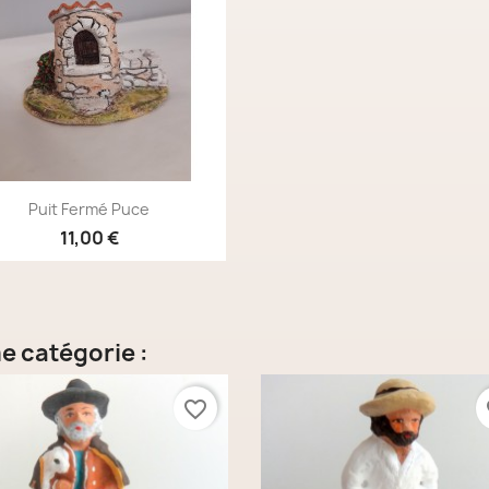
Aperçu rapide

Puit Fermé Puce
11,00 €
e catégorie :
favorite_border
fa