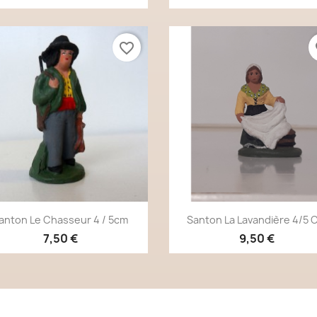
favorite_border
fa
Aperçu rapide
Aperçu rapide


anton Le Chasseur 4 / 5cm
Santon La Lavandière 4/5 
7,50 €
9,50 €