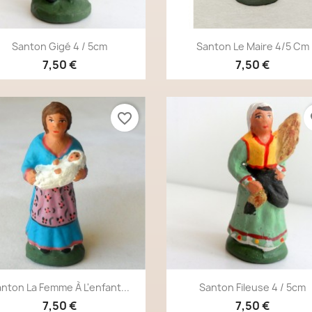
Aperçu rapide
Aperçu rapide


Santon Gigé 4 / 5cm
Santon Le Maire 4/5 Cm
7,50 €
7,50 €
favorite_border
fa
Aperçu rapide
Aperçu rapide


nton La Femme À L'enfant...
Santon Fileuse 4 / 5cm
7,50 €
7,50 €