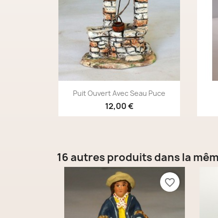
Aperçu rapide

Puit Ouvert Avec Seau Puce
12,00 €
16 autres produits dans la mêm
favorite_border