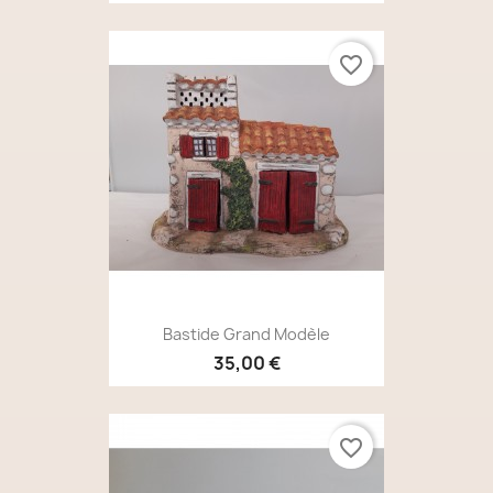
favorite_border
Bastide Grand Modèle
35,00 €
favorite_border