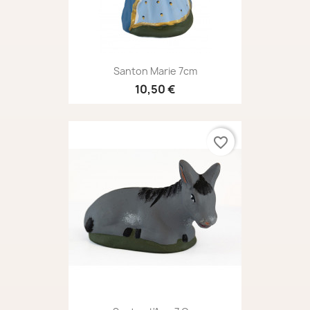
Santon Marie 7cm
10,50 €
favorite_border