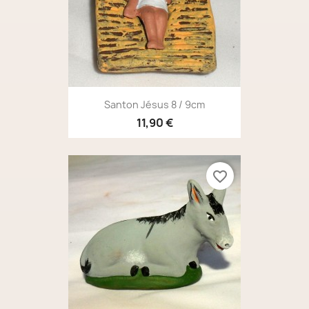
Santon Jésus 8 / 9cm
11,90 €
favorite_border