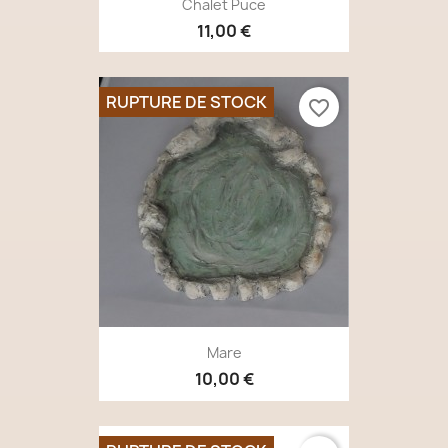
Chalet Puce
11,00 €
RUPTURE DE STOCK
favorite_border
Mare
10,00 €