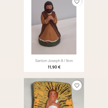
favorite_border
Santon Joseph 8 / 9cm
11,90 €
favorite_border