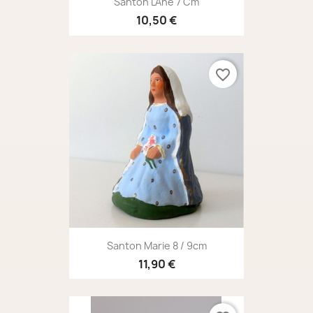
Santon L'Ane 7 Cm
10,50 €
favorite_border
Santon Marie 8 / 9cm
11,90 €