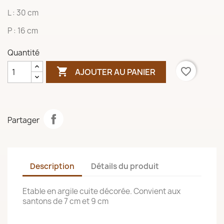
L : 30 cm
P : 16 cm
Quantité

favorite_border
AJOUTER AU PANIER
Partager
Description
Détails du produit
Etable en argile cuite décorée. Convient aux
santons de 7 cm et 9 cm