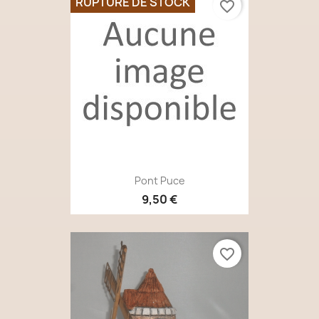
RUPTURE DE STOCK
favorite_border
Pont Puce
9,50 €
favorite_border