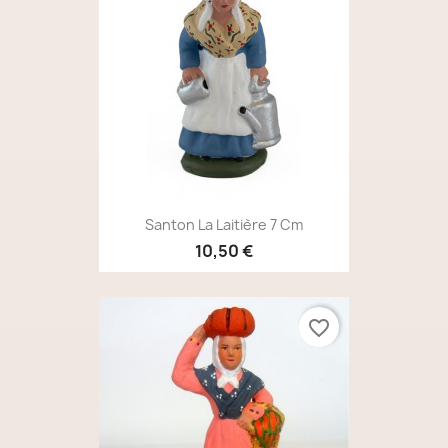
Santon La Laitière 7 Cm
10,50 €
favorite_border