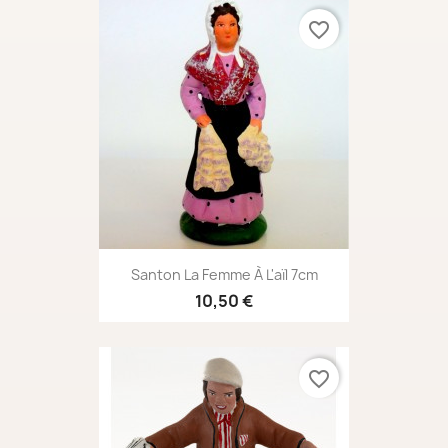
favorite_border
Santon La Femme À L'aïl 7cm
10,50 €
favorite_border