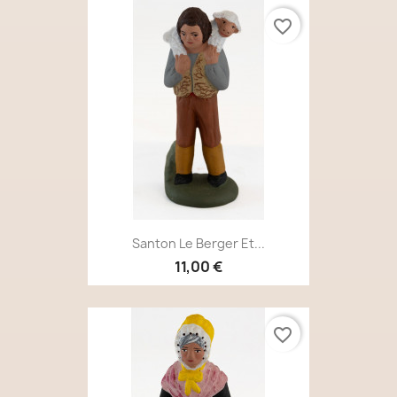
favorite_border
Santon Le Berger Et...
11,00 €
favorite_border