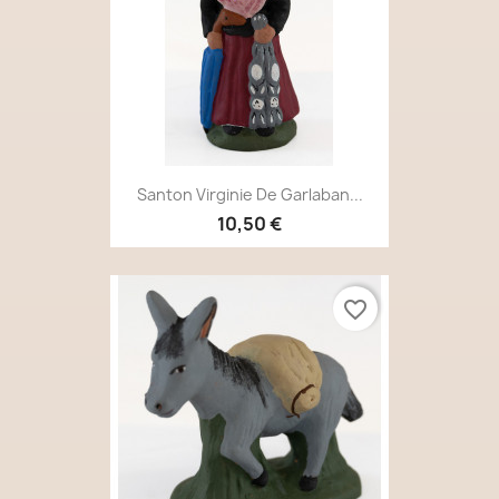
Santon Virginie De Garlaban...
10,50 €
favorite_border