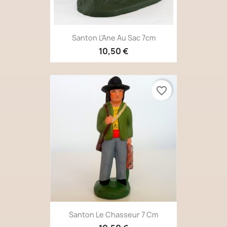
Santon L'Ane Au Sac 7cm
10,50 €
favorite_border
Santon Le Chasseur 7 Cm