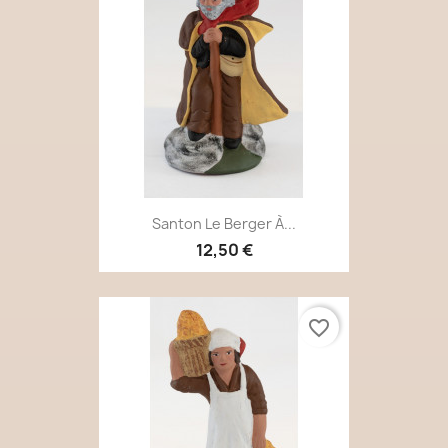
Santon Le Berger À...
12,50 €
favorite_border