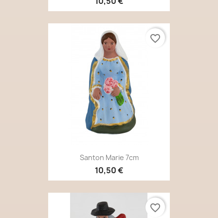
10,50 €
favorite_border
Santon Marie 7cm
10,50 €
favorite_border