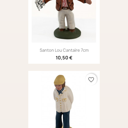
Santon Lou Cantaïre 7cm
10,50 €
favorite_border