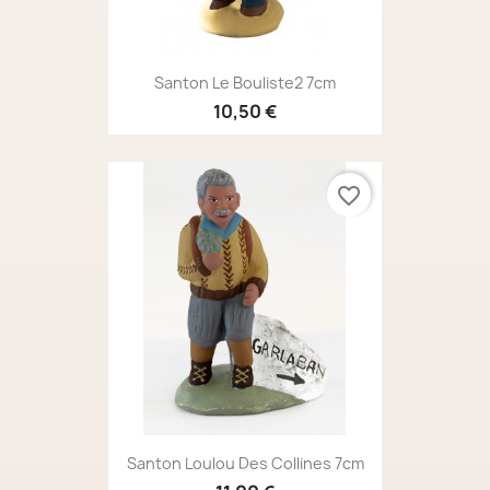
Santon Le Bouliste2 7cm
10,50 €
favorite_border
Santon Loulou Des Collines 7cm