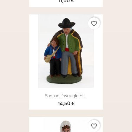
11,00 €
favorite_border
Santon L'aveugle Et...
14,50 €
favorite_border