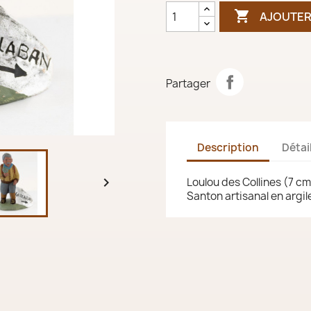

AJOUTER
Partager
Description
Détai

Loulou des Collines (7 c
Santon artisanal en argile