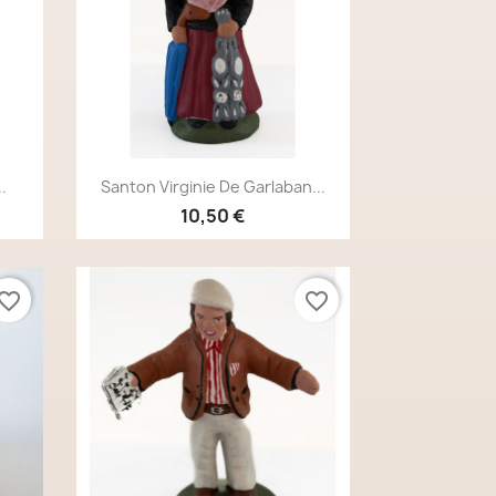
Aperçu rapide

.
Santon Virginie De Garlaban...
10,50 €
vorite_border
favorite_border