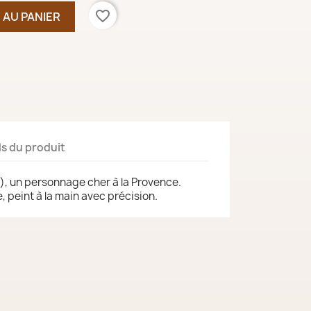
favorite_border
 AU PANIER
ls du produit
m), un personnage cher à la Provence.
, peint à la main avec précision.