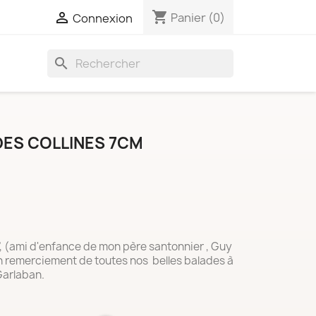
shopping_cart

Panier
(0)
Connexion
search
ES COLLINES 7CM
, (ami d'enfance de mon père santonnier , Guy
en remerciement de toutes nos belles balades à
Garlaban.