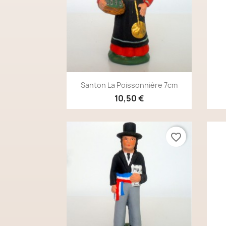
Aperçu rapide

Santon La Poissonnière 7cm
10,50 €
favorite_border