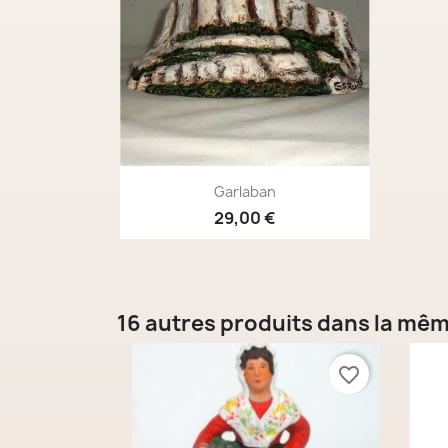
Aperçu rapide

Garlaban
29,00 €
16 autres produits dans la mêm
favorite_border