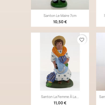
Aperçu rapide

Santon Le Maire 7cm
10,50 €
favorite_border
Aperçu rapide

Santon La Femme À La...
San
11,00 €