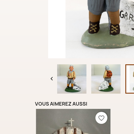

VOUS AIMEREZ AUSSI
favorite_border