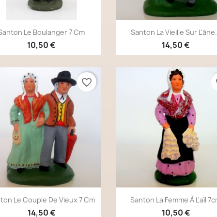
Aperçu rapide
Aperçu rapide


Santon Le Boulanger 7 Cm
Santon La Vieille Sur L'âne.
10,50 €
14,50 €
favorite_border
fa
Aperçu rapide
Aperçu rapide


ton Le Couple De Vieux 7 Cm
Santon La Femme À L'aïl 7
14,50 €
10,50 €