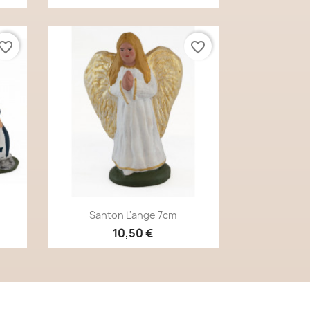
vorite_border
favorite_border
Aperçu rapide

Santon L'ange 7cm
10,50 €