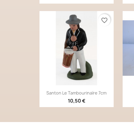
favorite_border
Aperçu rapide

Santon Le Tambourinaïre 7cm
10,50 €