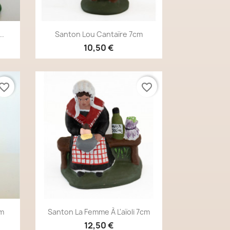
Aperçu rapide

..
Santon Lou Cantaïre 7cm
10,50 €
vorite_border
favorite_border
Aperçu rapide

cm
Santon La Femme À L'aïoli 7cm
12,50 €