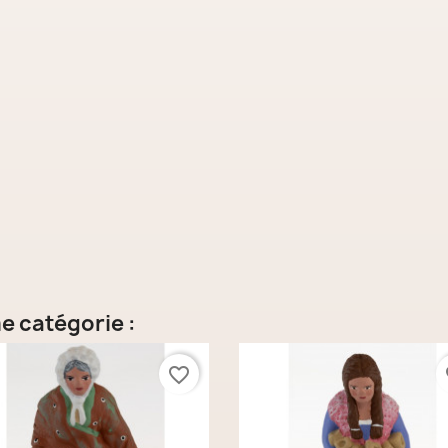
e catégorie :
favorite_border
fa