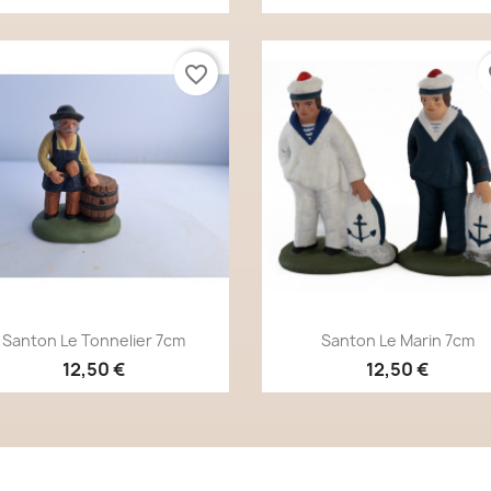
favorite_border
fa
Aperçu rapide
Aperçu rapide


Santon Le Tonnelier 7cm
Santon Le Marin 7cm
12,50 €
12,50 €