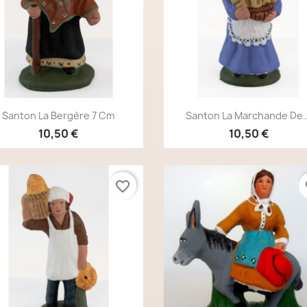
Aperçu rapide
Aperçu rapide


Santon La Bergère 7 Cm
Santon La Marchande De..
10,50 €
10,50 €
favorite_border
fa