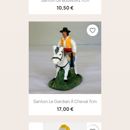
Santon Le Bouliste2 7cm
10,50 €
favorite_border
Santon Le Gardian À Cheval 7cm
17,00 €