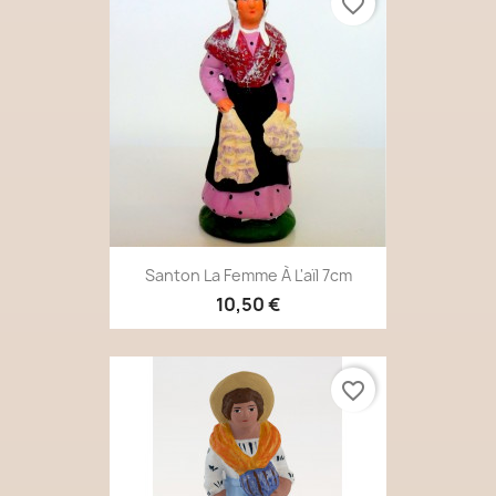
favorite_border
Santon La Femme À L'aïl 7cm
10,50 €
favorite_border