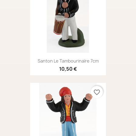
Santon Le Tambourinaïre 7cm
10,50 €
favorite_border