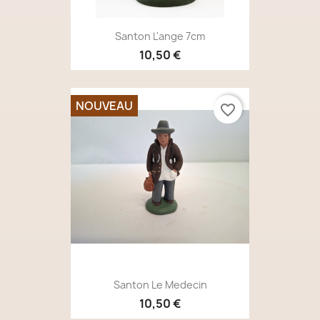
Santon L'ange 7cm
10,50 €
NOUVEAU
favorite_border
Santon Le Medecin
10,50 €