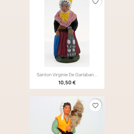
favorite_border
Santon Virginie De Garlaban...
10,50 €
favorite_border