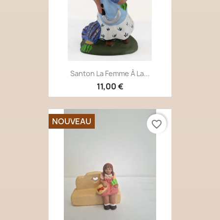
Santon La Femme À La...
11,00 €
NOUVEAU
favorite_border