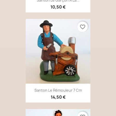
Santon Le Garçon À La...
10,50 €
favorite_border
Santon Le Rémouleur 7 Cm
14,50 €