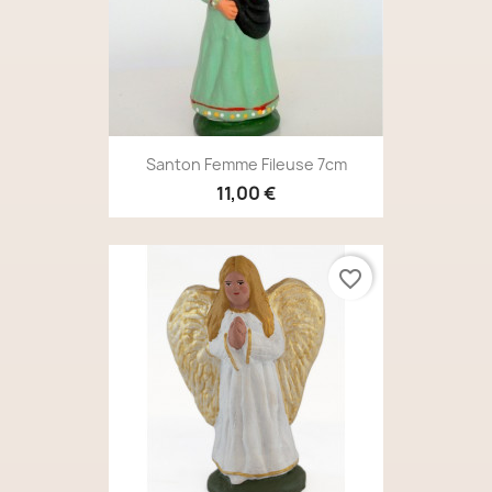
Santon Femme Fileuse 7cm
11,00 €
favorite_border