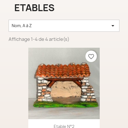
ETABLES

Nom, A à Z
Affichage 1-4 de 4 article(s)
favorite_border
Etable N°2