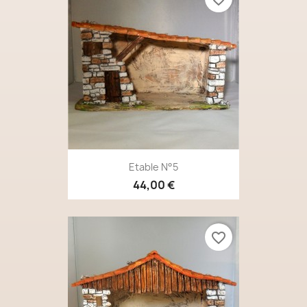
Etable N°5
44,00 €
favorite_border