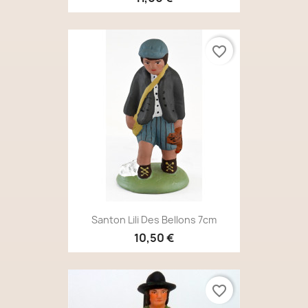
favorite_border
Santon Lili Des Bellons 7cm
10,50 €
favorite_border