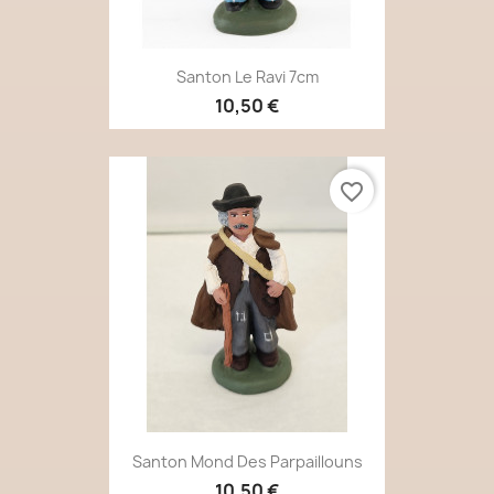
Santon Le Ravi 7cm
10,50 €
favorite_border
Santon Mond Des Parpaillouns
10,50 €