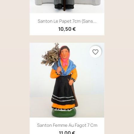
Santon Le Papet 7cm (sans...
10,50 €
favorite_border
Santon Femme Au Fagot 7 Cm
11,00 €