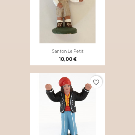
Santon Le Petit
10,00 €
favorite_border