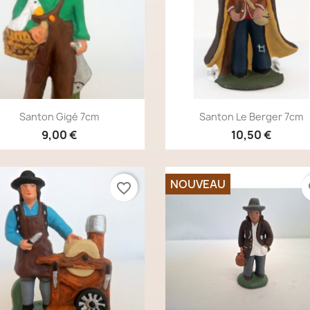
Aperçu rapide
Aperçu rapide


Santon Gigé 7cm
Santon Le Berger 7cm
9,00 €
10,50 €
NOUVEAU
favorite_border
fa