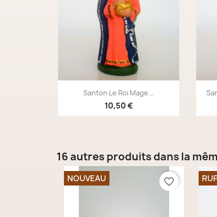
Aperçu rapide

Santon Le Roi Mage...
San
10,50 €
16 autres produits dans la mêm
NOUVEAU
RUP
favorite_border