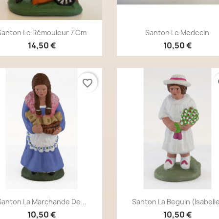
Aperçu rapide
Aperçu rapide


Santon Le Rémouleur 7 Cm
Santon Le Medecin
14,50 €
10,50 €
favorite_border
fa
Aperçu rapide
Aperçu rapide


Santon La Marchande De...
Santon La Beguin (Isabell
10,50 €
10,50 €