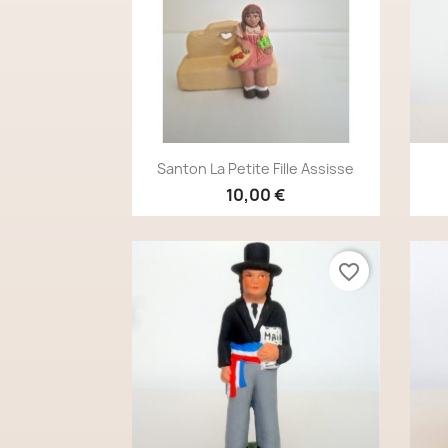
Aperçu rapide

Santon La Petite Fille Assisse
10,00 €
favorite_border