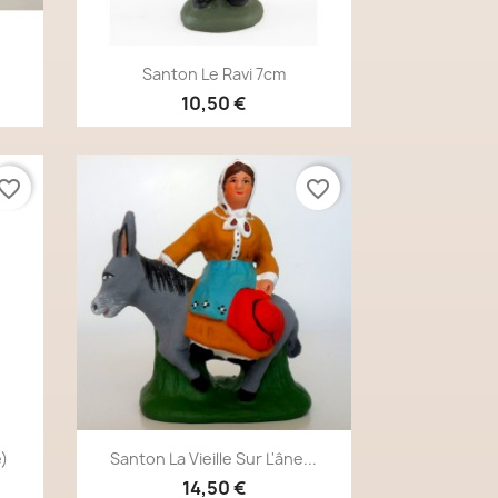
Aperçu rapide

Santon Le Ravi 7cm
10,50 €
vorite_border
favorite_border
Aperçu rapide

e)
Santon La Vieille Sur L'âne...
14,50 €