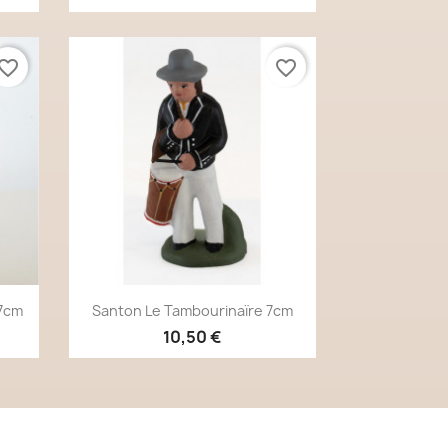
vorite_border
favorite_border
Aperçu rapide

7cm
Santon Le Tambourinaïre 7cm
10,50 €