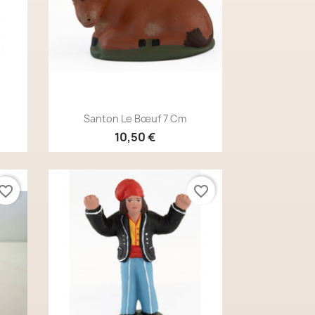
Aperçu rapide

Santon Le Bœuf 7 Cm
10,50 €
vorite_border
favorite_border