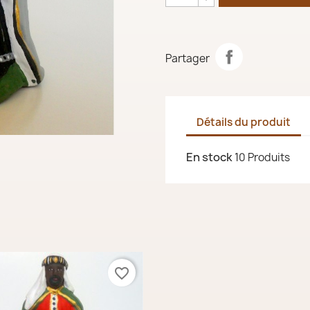
Partager
Détails du produit
En stock
10 Produits
favorite_border