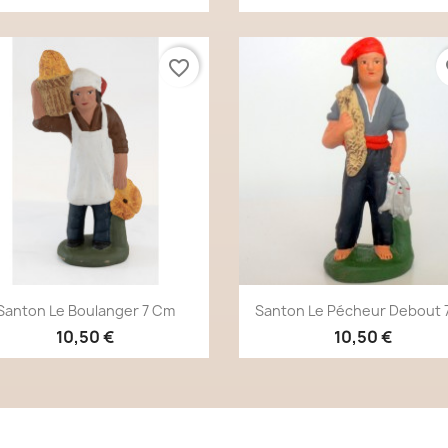
favorite_border
fa
Aperçu rapide
Aperçu rapide


Santon Le Boulanger 7 Cm
Santon Le Pécheur Debout 
10,50 €
10,50 €