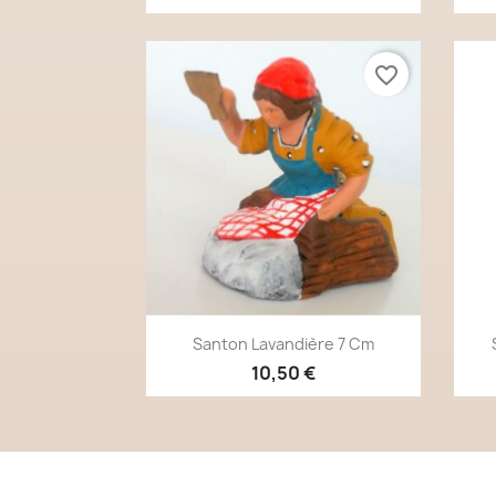
favorite_border
Aperçu rapide

Santon Lavandière 7 Cm
10,50 €