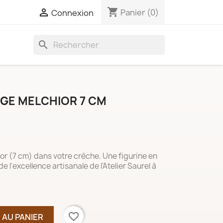
shopping_cart

Panier
(0)
Connexion
search
AGE MELCHIOR 7 CM
or (7 cm) dans votre crèche. Une figurine en
 de l'excellence artisanale de l'Atelier Saurel à
favorite_border
 AU PANIER