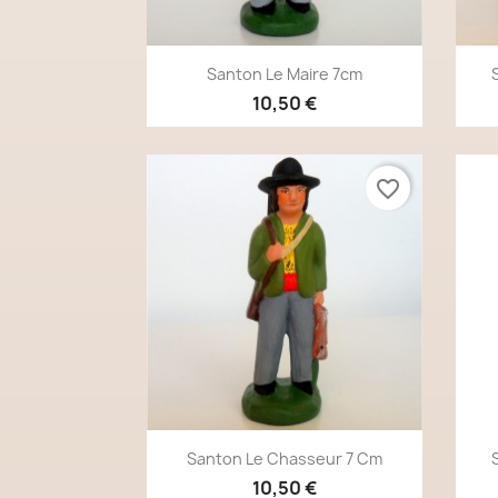
Aperçu rapide

Santon Le Maire 7cm
10,50 €
favorite_border
Aperçu rapide

Santon Le Chasseur 7 Cm
10,50 €