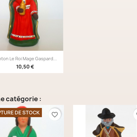
Aperçu rapide

ton Le Roi Mage Gaspard...
10,50 €
e catégorie :
TURE DE STOCK
favorite_border
fa