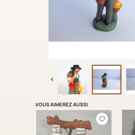

VOUS AIMEREZ AUSSI
favorite_border