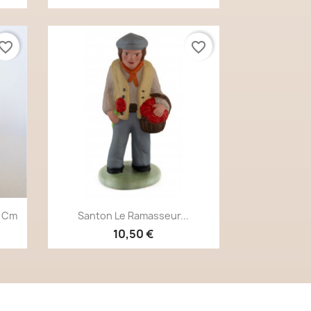
vorite_border
favorite_border
Aperçu rapide

7 Cm
Santon Le Ramasseur...
10,50 €