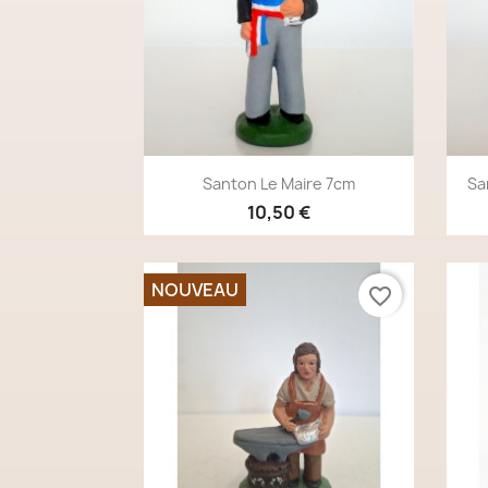
Aperçu rapide

Santon Le Maire 7cm
Sa
10,50 €
NOUVEAU
favorite_border