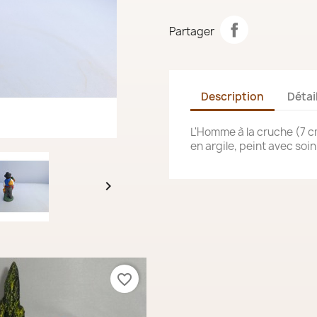
Partager
Description
Détai
L'Homme à la cruche (7 cm
en argile, peint avec soin 

favorite_border