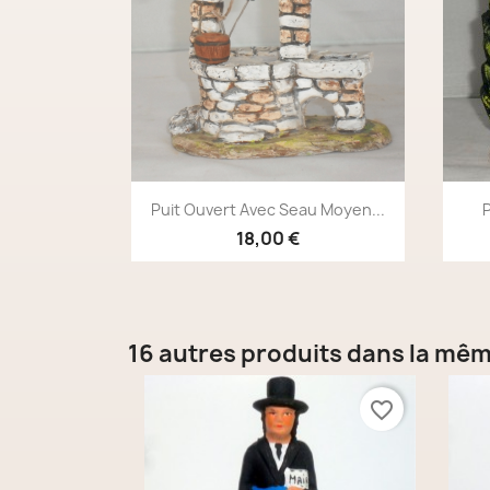
Aperçu rapide

Puit Ouvert Avec Seau Moyen...
18,00 €
16 autres produits dans la mêm
favorite_border