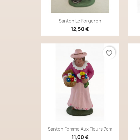
Aperçu rapide

Santon Le Forgeron
12,50 €
favorite_border
Aperçu rapide

Santon Femme Aux Fleurs 7cm
11,00 €