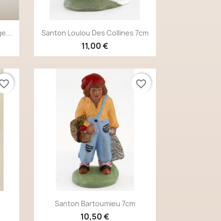
Aperçu rapide

e...
Santon Loulou Des Collines 7cm
11,00 €
vorite_border
favorite_border
Aperçu rapide

Santon Bartoumieu 7cm
10,50 €