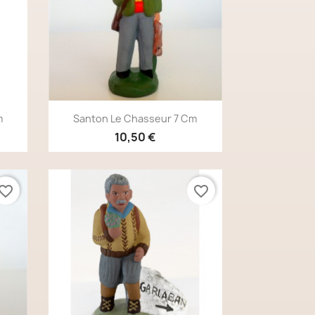
Aperçu rapide

m
Santon Le Chasseur 7 Cm
10,50 €
vorite_border
favorite_border