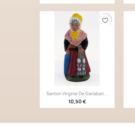
favorite_border
Aperçu rapide

Santon Virginie De Garlaban...
10,50 €