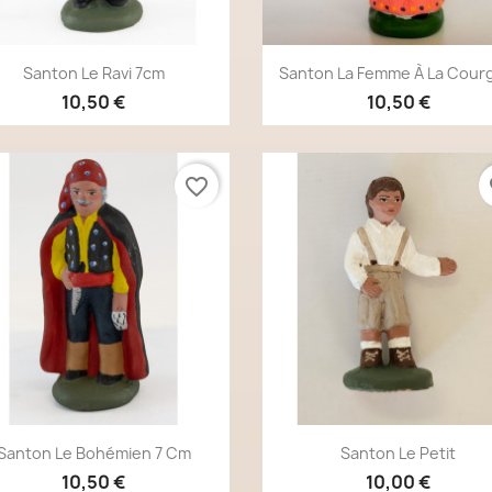
Aperçu rapide
Aperçu rapide


Santon Le Ravi 7cm
Santon La Femme À La Courg
10,50 €
10,50 €
favorite_border
fa
Aperçu rapide
Aperçu rapide


Santon Le Bohémien 7 Cm
Santon Le Petit
10,50 €
10,00 €