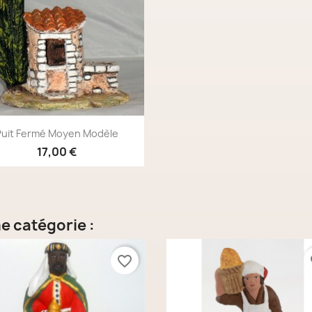
Aperçu rapide

Puit Fermé Moyen Modèle
17,00 €
e catégorie :
favorite_border
fa