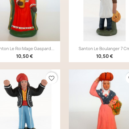
Aperçu rapide
Aperçu rapide


nton Le Roi Mage Gaspard...
Santon Le Boulanger 7 C
10,50 €
10,50 €
favorite_border
fa