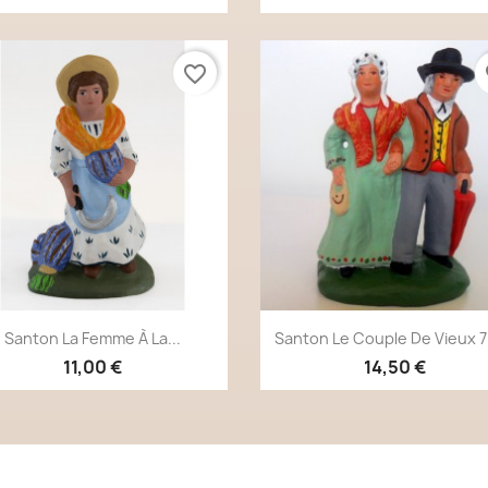
favorite_border
fa
Aperçu rapide
Aperçu rapide


Santon La Femme À La...
Santon Le Couple De Vieux 
11,00 €
14,50 €