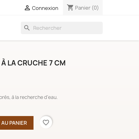
shopping_cart

Panier
(0)
Connexion
search
 À LA CRUCHE 7 CM
és, à la recherche d'eau.
favorite_border
 AU PANIER