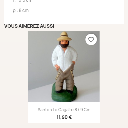
l : 10.5 cm
p : 8 cm
VOUS AIMEREZ AUSSI
favorite_border
Santon Le Cagaïre 8 / 9 Cm
11,90 €