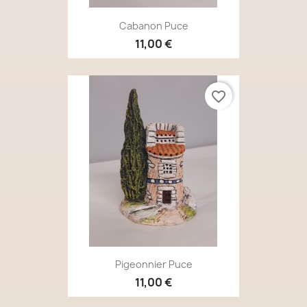
Cabanon Puce
11,00 €
favorite_border
Pigeonnier Puce
11,00 €