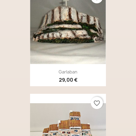
Garlaban
29,00 €
favorite_border