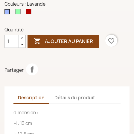
Couleurs : Lavande
Vert
Rouge
Lavande
clair
bordeau
Quantité

favorite_border
AJOUTER AU PANIER
Partager
Description
Détails du produit
dimension :
H : 13 cm