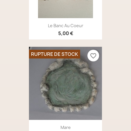
Le Banc Au Coeur
5,00 €
RUPTURE DE STOCK
favorite_border
Mare