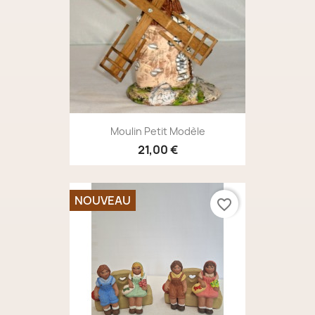
Moulin Petit Modèle
21,00 €
NOUVEAU
favorite_border