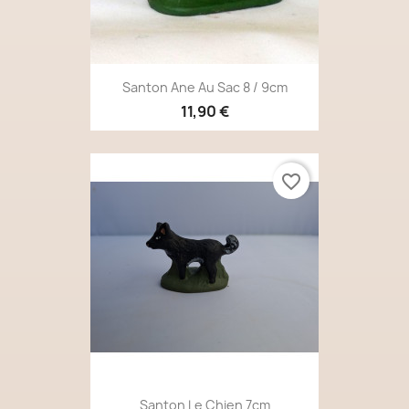
Santon Ane Au Sac 8 / 9cm
11,90 €
favorite_border
Santon Le Chien 7cm