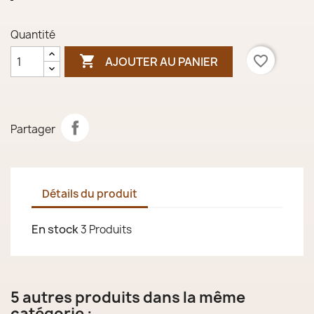
Quantité

favorite_border
AJOUTER AU PANIER
Partager
Détails du produit
En stock
3 Produits
5 autres produits dans la même
catégorie :