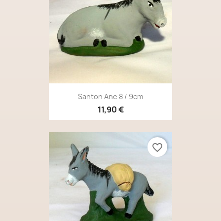
Santon Ane 8 / 9cm
11,90 €
favorite_border