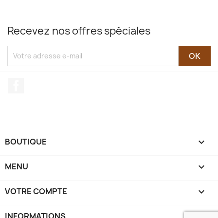
Recevez nos offres spéciales
Facebook
BOUTIQUE

MENU

VOTRE COMPTE

INFORMATIONS
keyboard_arrow_down