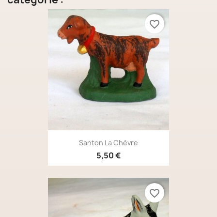
favorite_border
Santon La Chèvre
5,50 €
favorite_border