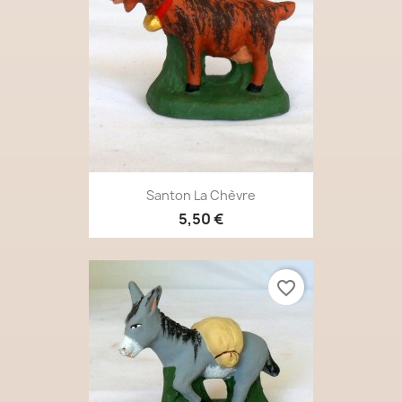
Santon La Chèvre
5,50 €
favorite_border