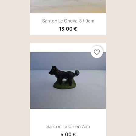
Santon Le Cheval 8 / 9cm
13,00 €
favorite_border
Santon Le Chien 7cm
5,00 €