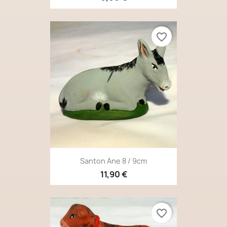
favorite_border
Santon Ane 8 / 9cm
11,90 €
favorite_border