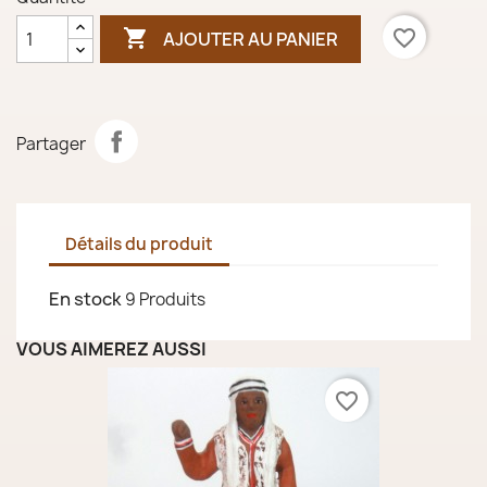

favorite_border
AJOUTER AU PANIER
Partager
Détails du produit
En stock
9 Produits
VOUS AIMEREZ AUSSI
favorite_border