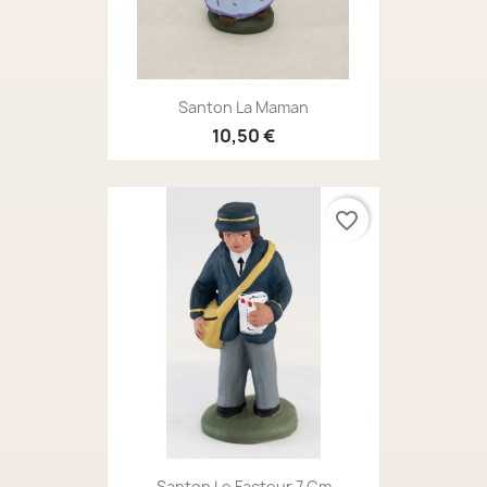
Santon La Maman
10,50 €
favorite_border
Santon Le Facteur 7 Cm