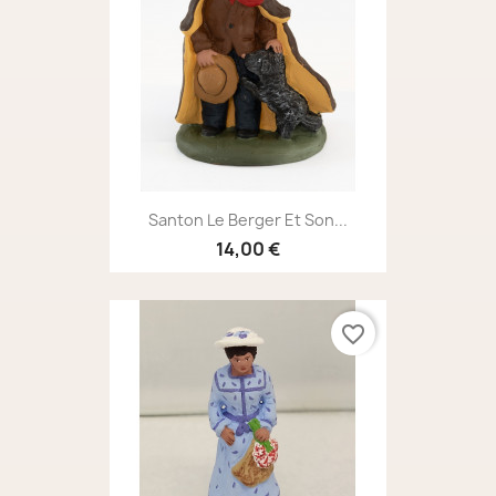
Santon Le Berger Et Son...
14,00 €
favorite_border