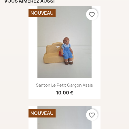
VOUS AIMEREZ AUSSI
NOUVEAU
favorite_border
Santon Le Petit Garçon Assis
10,00 €
NOUVEAU
favorite_border