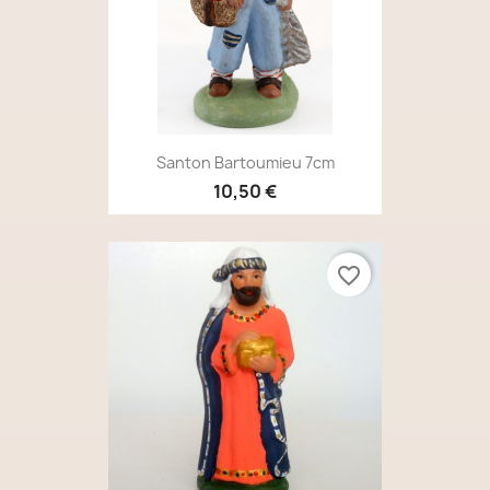
Santon Bartoumieu 7cm
10,50 €
favorite_border