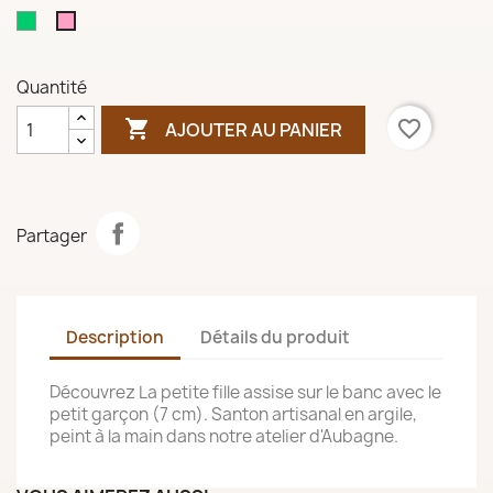
Vert
Vieux
amande
rose
Quantité

favorite_border
AJOUTER AU PANIER
Partager
Description
Détails du produit
Découvrez La petite fille assise sur le banc avec le
petit garçon (7 cm). Santon artisanal en argile,
peint à la main dans notre atelier d'Aubagne.