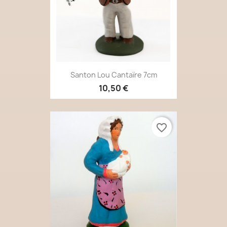
Santon Lou Cantaïre 7cm
10,50 €
favorite_border