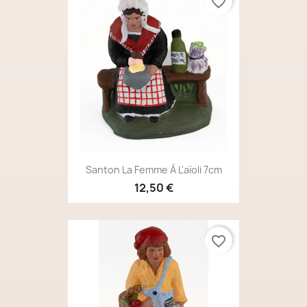
favorite_border
Santon La Femme À L'aïoli 7cm
12,50 €
favorite_border