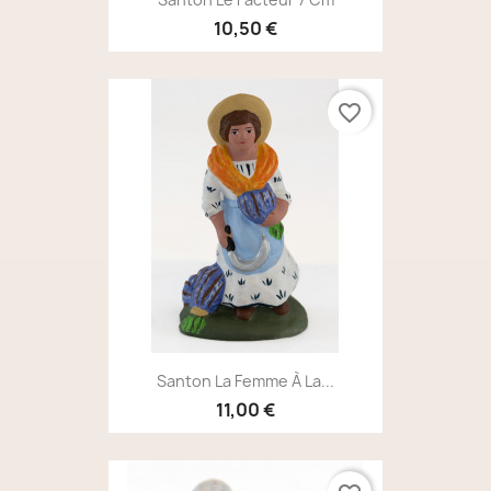
10,50 €
favorite_border
Santon La Femme À La...
11,00 €