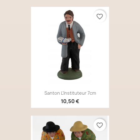
favorite_border
Santon L'Instituteur 7cm
10,50 €
favorite_border