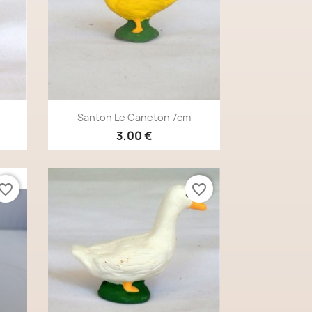
Aperçu rapide

Santon Le Caneton 7cm
3,00 €
vorite_border
favorite_border