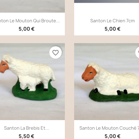
Aperçu rapide
Aperçu rapide


ton Le Mouton Qui Broute...
Santon Le Chien 7cm
5,00 €
5,00 €
favorite_border
fa
Aperçu rapide
Aperçu rapide


Santon La Brebis Et...
Santon Le Mouton Couché 
5,50 €
5,00 €