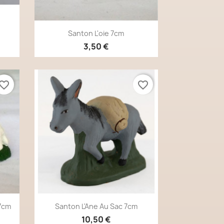
Aperçu rapide

Santon L'oie 7cm
3,50 €
vorite_border
favorite_border
Aperçu rapide

7cm
Santon L'Ane Au Sac 7cm
10,50 €