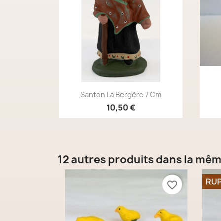
Aperçu rapide

Santon La Bergère 7 Cm
10,50 €
12 autres produits dans la mêm
RUP
favorite_border