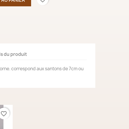
ls du produit
corne. correspond aux santons de 7cm ou
favorite_border