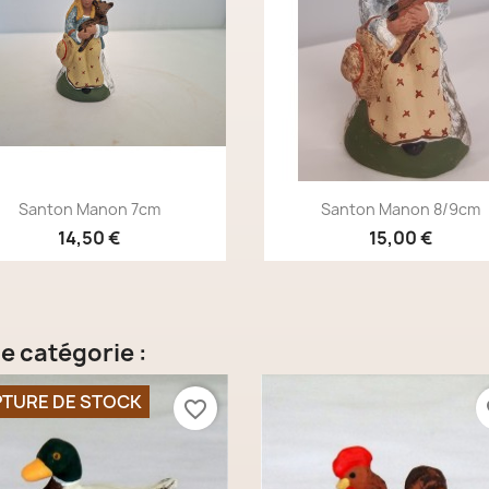
Aperçu rapide
Aperçu rapide


Santon Manon 7cm
Santon Manon 8/9cm
14,50 €
15,00 €
e catégorie :
TURE DE STOCK
favorite_border
fa