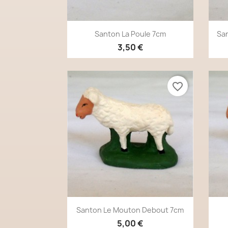
Aperçu rapide

Santon La Poule 7cm
San
3,50 €
favorite_border
Aperçu rapide

Santon Le Mouton Debout 7cm
5,00 €