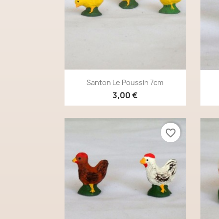
Aperçu rapide

Santon Le Poussin 7cm
3,00 €
favorite_border